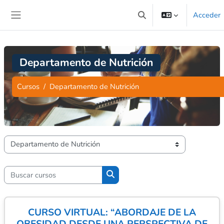
Salta al contenido principal
Acceder
Selector de búsqueda de 
Panel lateral
Departamento de Nutrición
Cursos
Departamento de Nutrición
Categorías
Buscar cursos
Buscar cursos
CURSO VIRTUAL: “ABORDAJE DE LA