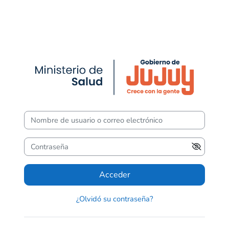
Salta al contenido principal
Entrar a CURS
Saltar a creación de una nueva cuenta
Nombre de usuario o correo electrónico
Contraseña
Acceder
¿Olvidó su contraseña?